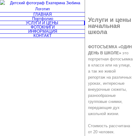
Skip
to
ГЛАВНАЯ
content
Портфолио
Услуги и цены
УСЛУГИ И ЦЕНЫ
начальная
ФОТОКНИГИ
школа
ИНФОРМАЦИЯ
КОНТАКТ
ФОТОСЪЕМКА «ОДИН
Facebook
Instagram
ДЕНЬ В ШКОЛЕ»
это
п
ортретная фотосъемка
в классе или на улице,
а так же живой
репортаж на различных
уроках, интересные
внеурочные сюжеты,
разнообразные
групповые снимки,
передающие дух
школьной жизни.
Стоимость рассчитана
от 20 человек.