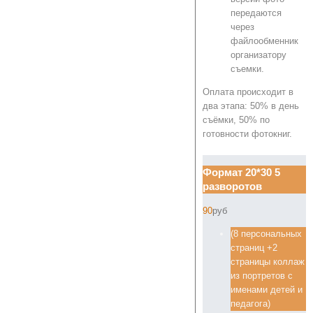
передаются
через
файлообменник
организатору
съемки.
Оплата происходит в
два этапа: 50% в день
съёмки, 50% по
готовности фотокниг.
Формат 20*30 5
разворотов
90
руб
(8 персональных
страниц +2
страницы коллаж
из портретов с
именами детей и
педагога)